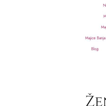
N
M
Maj
Majice Banja
Blog
Že