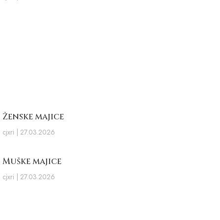
Ženske majice
cjxri
27.03.2026
Muške majice
cjxri
27.03.2026