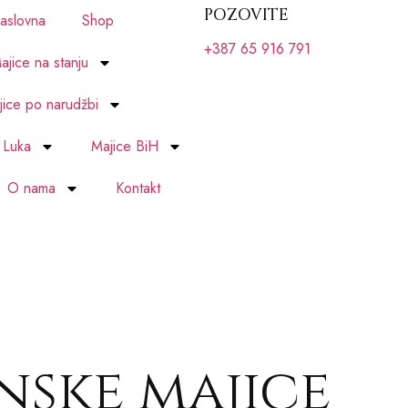
POZOVITE
aslovna
Shop
+387 65 916 791
ajice na stanju
ice po narudžbi
 Luka
Majice BiH
O nama
Kontakt
nske majice