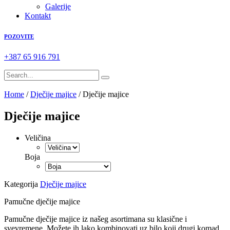
Galerije
Kontakt
POZOVITE
+387 65 916 791
Home
/
Dječije majice
/ Dječije majice
Dječije majice
Veličina
Boja
Kategorija
Dječije majice
Pamučne dječije majice
Pamučne dječije majice iz našeg asortimana su klasične i
svevremene. Možete ih lako kombinovati uz bilo koji drugi komad