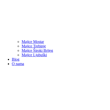
Majice Mostar
Majice Trebinje
Majice Široki Brijeg
Majice Ljubuški
Blog
O nama