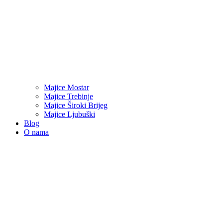
Majice Mostar
Majice Trebinje
Majice Široki Brijeg
Majice Ljubuški
Blog
O nama