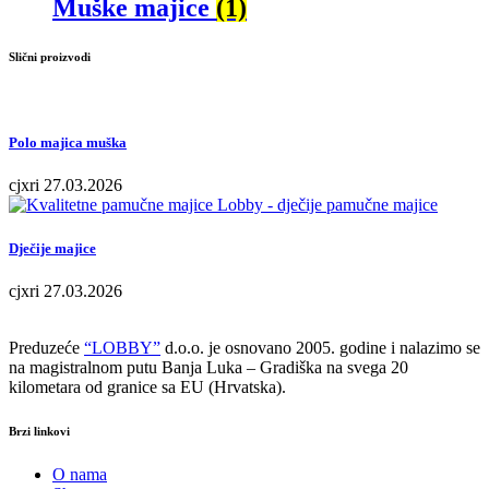
Muške majice
(1)
Slični proizvodi
Polo majica muška
cjxri
27.03.2026
Dječije majice
cjxri
27.03.2026
Preduzeće
“LOBBY”
d.o.o. je osnovano 2005. godine i nalazimo se
na magistralnom putu Banja Luka – Gradiška na svega 20
kilometara od granice sa EU (Hrvatska).
Brzi linkovi
O nama