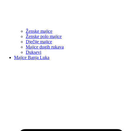
Ženske majice
Ženske polo majice
Dječije majice
Majice dugih rukava
Duksevi
Majice Banja Luka