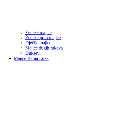
Ženske majice
Ženske polo majice
Dječije majice
Majice dugih rukava
Duksevi
Majice Banja Luka