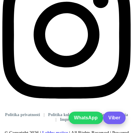
Politika privatnosti
|
Politika kolačića
|
Opšti uslovi poslovanja
WhatsApp
Viber
|
Impressum
© Copyright 2026 |
Lobby majice
| All Rights Reserved | Powered