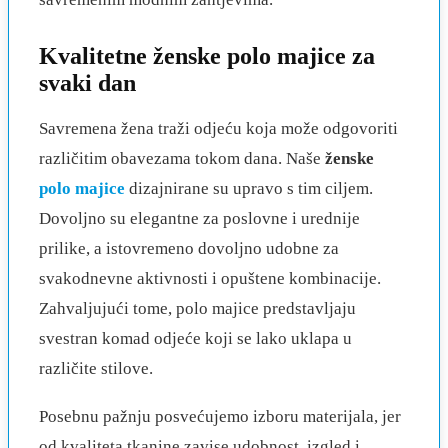
Kvalitetne ženske polo majice za
svaki dan
Savremena žena traži odjeću koja može odgovoriti
različitim obavezama tokom dana. Naše
ženske
polo majice
dizajnirane su upravo s tim ciljem.
Dovoljno su elegantne za poslovne i urednije
prilike, a istovremeno dovoljno udobne za
svakodnevne aktivnosti i opuštene kombinacije.
Zahvaljujući tome, polo majice predstavljaju
svestran komad odjeće koji se lako uklapa u
različite stilove.
Posebnu pažnju posvećujemo izboru materijala, jer
od kvaliteta tkanine zavise udobnost, izgled i