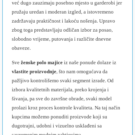
već dugo zauzimaju posebno mjesto u garderobi jer
pružaju uredan i moderan izgled, a istovremeno
zadržavaju praktičnost i lakoću nošenja. Upravo
zbog toga predstavljaju odličan izbor za posao,
slobodno vrijeme, putovanja i različite dnevne
obaveze.
Sve
ženske polo majice
iz naše ponude dolaze iz
vlastite proizvodnje
, što nam omogućava da
pažljivo kontrolišemo svaki segment izrade. Od
izbora kvalitetnih materijala, preko krojenja i
šivanja, pa sve do završne obrade, svaki model
prolazi kroz proces kontrole kvaliteta. Na taj način
kupcima možemo ponuditi proizvode koji su
dugotrajni, udobni i vizuelno usklađeni sa
savremenim modnim zahtjevima.