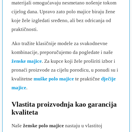
materijali omogućavaju nesmetano nošenje tokom
cijelog dana. Upravo zato polo majice biraju žene
koje žele izgledati sređeno, ali bez odricanja od
praktičnosti.
Ako tražite klasičnije modele za svakodnevne
kombinacije, preporučujemo da pogledate i naše
ženske majice
. Za kupce koji žele proširiti izbor i
pronaći proizvode za cijelu porodicu, u ponudi su i
kvalitetne
muške polo majice
te praktične
dječije
majice
.
Vlastita proizvodnja kao garancija
kvaliteta
Naše
ženske polo majice
nastaju u vlastitoj