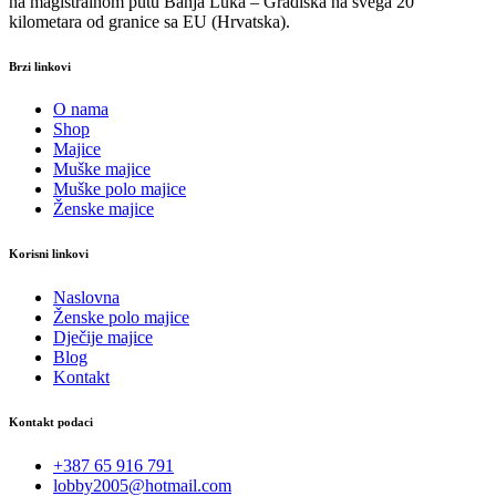
na magistralnom putu Banja Luka – Gradiška na svega 20
kilometara od granice sa EU (Hrvatska).
Brzi linkovi
O nama
Shop
Majice
Muške majice
Muške polo majice
Ženske majice
Korisni linkovi
Naslovna
Ženske polo majice
Dječije majice
Blog
Kontakt
Kontakt podaci
+387 65 916 791
lobby2005@hotmail.com