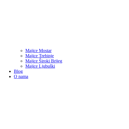
Majice Mostar
Majice Trebinje
Majice Široki Brijeg
Majice Ljubuški
Blog
O nama