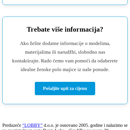
Trebate više informacija?
Ako želite dodatne informacije o modelima,
materijalima ili narudžbi, slobodno nas
kontaktirajte. Rado ćemo vam pomoći da odaberete
idealne ženske polo majice iz naše ponude.
Pošaljite upit za cijenu
Preduzeće
“LOBBY”
d.o.o. je osnovano 2005. godine i nalazimo se