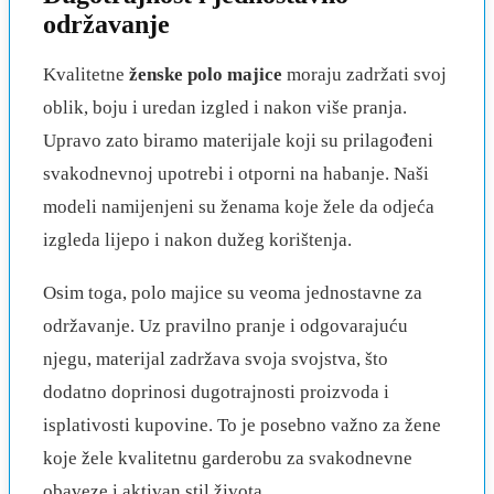
održavanje
Kvalitetne
ženske polo majice
moraju zadržati svoj
oblik, boju i uredan izgled i nakon više pranja.
Upravo zato biramo materijale koji su prilagođeni
svakodnevnoj upotrebi i otporni na habanje. Naši
modeli namijenjeni su ženama koje žele da odjeća
izgleda lijepo i nakon dužeg korištenja.
Osim toga, polo majice su veoma jednostavne za
održavanje. Uz pravilno pranje i odgovarajuću
njegu, materijal zadržava svoja svojstva, što
dodatno doprinosi dugotrajnosti proizvoda i
isplativosti kupovine. To je posebno važno za žene
koje žele kvalitetnu garderobu za svakodnevne
obaveze i aktivan stil života.