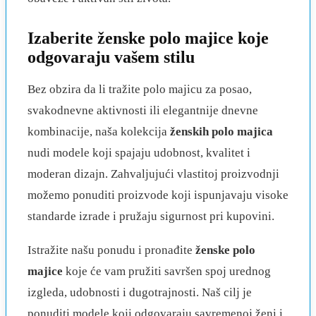
Izaberite ženske polo majice koje
odgovaraju vašem stilu
Bez obzira da li tražite polo majicu za posao,
svakodnevne aktivnosti ili elegantnije dnevne
kombinacije, naša kolekcija
ženskih polo majica
nudi modele koji spajaju udobnost, kvalitet i
moderan dizajn. Zahvaljujući vlastitoj proizvodnji
možemo ponuditi proizvode koji ispunjavaju visoke
standarde izrade i pružaju sigurnost pri kupovini.
Istražite našu ponudu i pronađite
ženske polo
majice
koje će vam pružiti savršen spoj urednog
izgleda, udobnosti i dugotrajnosti. Naš cilj je
ponuditi modele koji odgovaraju savremenoj ženi i