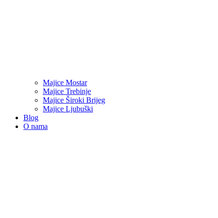
Majice Mostar
Majice Trebinje
Majice Široki Brijeg
Majice Ljubuški
Blog
O nama