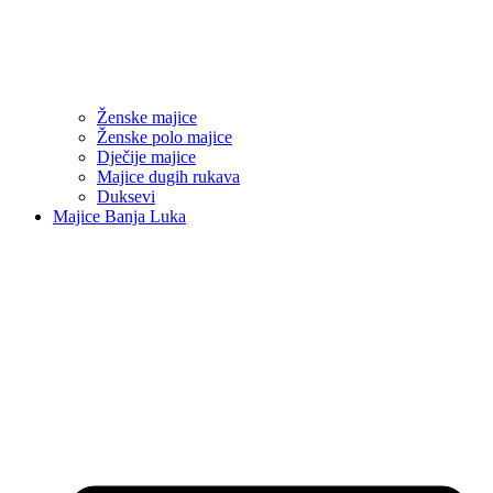
Ženske majice
Ženske polo majice
Dječije majice
Majice dugih rukava
Duksevi
Majice Banja Luka