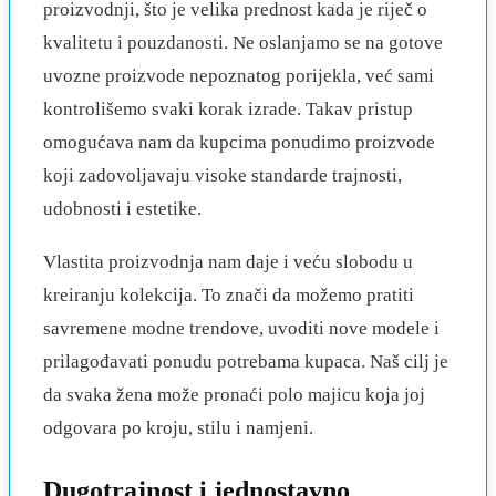
proizvodnji, što je velika prednost kada je riječ o
kvalitetu i pouzdanosti. Ne oslanjamo se na gotove
uvozne proizvode nepoznatog porijekla, već sami
kontrolišemo svaki korak izrade. Takav pristup
omogućava nam da kupcima ponudimo proizvode
koji zadovoljavaju visoke standarde trajnosti,
udobnosti i estetike.
Vlastita proizvodnja nam daje i veću slobodu u
kreiranju kolekcija. To znači da možemo pratiti
savremene modne trendove, uvoditi nove modele i
prilagođavati ponudu potrebama kupaca. Naš cilj je
da svaka žena može pronaći polo majicu koja joj
odgovara po kroju, stilu i namjeni.
Dugotrajnost i jednostavno