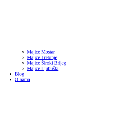
Majice Mostar
Majice Trebinje
Majice Široki Brijeg
Majice Ljubuški
Blog
O nama