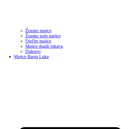
Ženske majice
Ženske polo majice
Dječije majice
Majice dugih rukava
Duksevi
Majice Banja Luka