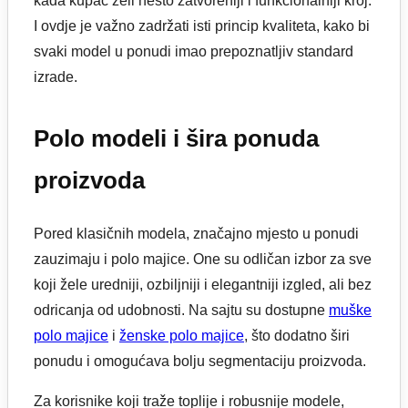
kada kupac želi nešto zatvoreniji i funkcionalniji kroj.
I ovdje je važno zadržati isti princip kvaliteta, kako bi
svaki model u ponudi imao prepoznatljiv standard
izrade.
Polo modeli i šira ponuda
proizvoda
Pored klasičnih modela, značajno mjesto u ponudi
zauzimaju i polo majice. One su odličan izbor za sve
koji žele uredniji, ozbiljniji i elegantniji izgled, ali bez
odricanja od udobnosti. Na sajtu su dostupne
muške
polo majice
i
ženske polo majice
, što dodatno širi
ponudu i omogućava bolju segmentaciju proizvoda.
Za korisnike koji traže toplije i robusnije modele,