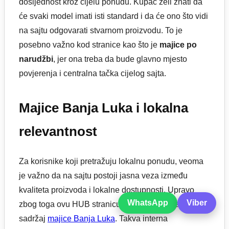
dosljednost kroz cijelu ponudu. Kupac želi znati da
će svaki model imati isti standard i da će ono što vidi
na sajtu odgovarati stvarnom proizvodu. To je
posebno važno kod stranice kao što je
majice po
narudžbi
, jer ona treba da bude glavno mjesto
povjerenja i centralna tačka cijelog sajta.
Majice Banja Luka i lokalna
relevantnost
Za korisnike koji pretražuju lokalnu ponudu, veoma
je važno da na sajtu postoji jasna veza između
kvaliteta proizvoda i lokalne dostupnosti. Upravo
WhatsApp
Viber
zbog toga ovu HUB stranicu prirodno podržava i
sadržaj
majice Banja Luka
. Takva interna