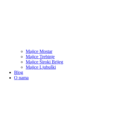
Majice Mostar
Majice Trebinje
Majice Široki Brijeg
Majice Ljubuški
Blog
O nama