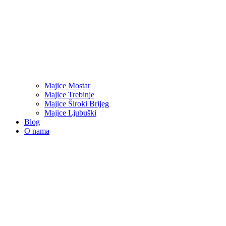
Majice Mostar
Majice Trebinje
Majice Široki Brijeg
Majice Ljubuški
Blog
O nama