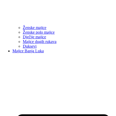
Ženske majice
Ženske polo majice
Dječije majice
Majice dugih rukava
Duksevi
Majice Banja Luka