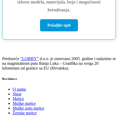
izboru modela, materijala, boja i mogućnosti
brendiranja.
Pošaljite upit
Preduzeće
“LOBBY”
d.o.o. je osnovano 2005. godine i nalazimo se
na magistralnom putu Banja Luka – Gradiška na svega 20
kilometara od granice sa EU (Hrvatska).
Brzi linkovi
O nama
Shop
Majice
Muške majice
Muške polo majice
Ženske majice