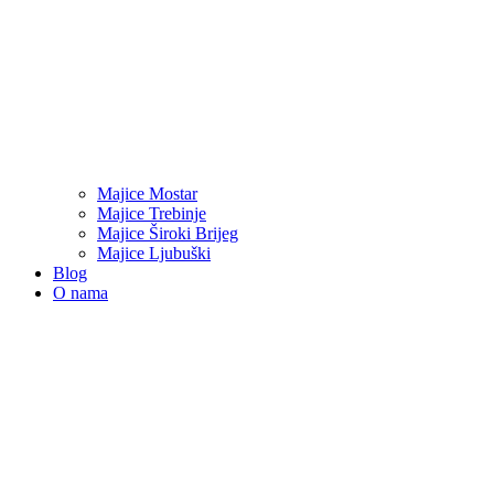
Majice Mostar
Majice Trebinje
Majice Široki Brijeg
Majice Ljubuški
Blog
O nama