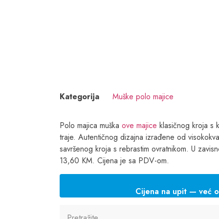
Kategorija
Muške polo majice
Polo majica muška
ove majice
klasičnog kroja s k
traje. Autentičnog dizajna izrađene od visokok
savršenog kroja s rebrastim ovratnikom. U zavisno
13,60 KM. Cijena je sa PDV-om.
Cijena na upit — već 