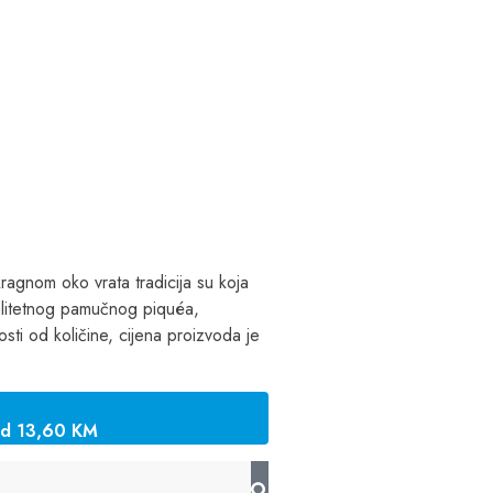
ragnom oko vrata tradicija su koja
valitetnog pamučnog piquéa,
sti od količine, cijena proizvoda je
od 13,60 KM