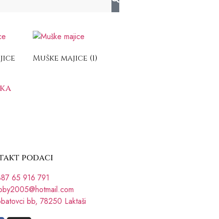
jice
Muške majice
(1)
ška
takt podaci
87 65 916 791
bby2005@hotmail.com
batovci bb, 78250 Laktaši