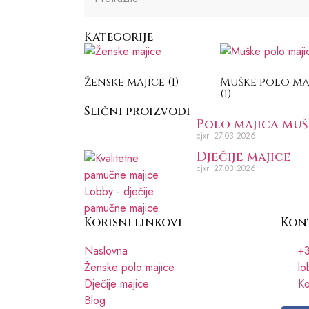
Kategorije
Ženske majice
(1)
Muške polo ma
(1)
Slični proizvodi
Polo majica mu
cjxri
27.03.2026
Dječije majice
cjxri
27.03.2026
Korisni linkovi
Kon
Naslovna
+3
Ženske polo majice
lo
Dječije majice
Ko
Blog