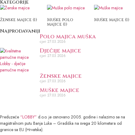
Kategorije
Ženske majice
(1)
Muške polo
Muške majice
(1)
majice
(1)
Najprodavaniji
Polo majica muška
cjxri
27.03.2026
Dječije majice
cjxri
27.03.2026
Ženske majice
cjxri
27.03.2026
Muške majice
cjxri
27.03.2026
Preduzeće
“LOBBY”
d.o.o. je osnovano 2005. godine i nalazimo se na
magistralnom putu Banja Luka – Gradiška na svega 20 kilometara od
granice sa EU (Hrvatska).