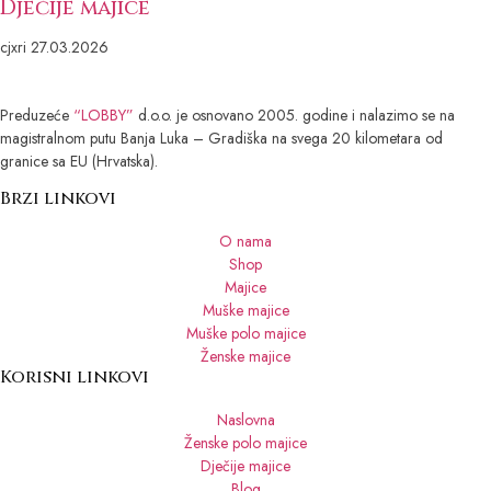
Dječije majice
cjxri
27.03.2026
Preduzeće
“LOBBY”
d.o.o. je osnovano 2005. godine i nalazimo se na
magistralnom putu Banja Luka – Gradiška na svega 20 kilometara od
granice sa EU (Hrvatska).
Brzi linkovi
O nama
Shop
Majice
Muške majice
Muške polo majice
Ženske majice
Korisni linkovi
Naslovna
Ženske polo majice
Dječije majice
Blog