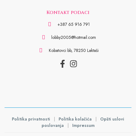
Kontakt podaci
+387 65 916 791
lobby2005@hotmail.com
Kobatovci bb, 78250 Laktaši
Politika privatnosti
|
Politika kolačića
|
Opšti uslovi
poslovanja
|
Impressum