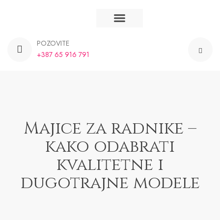
Majice na stanju
Majice po narudžbi
Majice Banja Luka
Majice BiH
POZOVITE
+387 65 916 791
Majice za radnike –
kako odabrati
kvalitetne i
dugotrajne modele