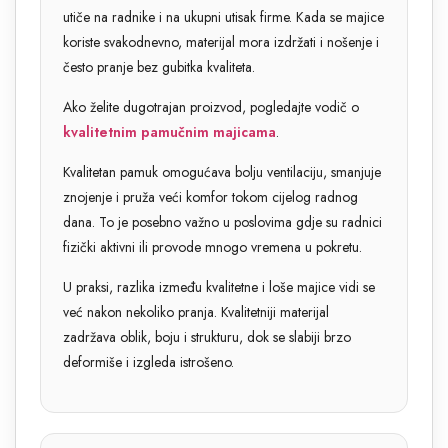
utiče na radnike i na ukupni utisak firme. Kada se majice
koriste svakodnevno, materijal mora izdržati i nošenje i
često pranje bez gubitka kvaliteta.
Ako želite dugotrajan proizvod, pogledajte vodič o
kvalitetnim pamučnim majicama
.
Kvalitetan pamuk omogućava bolju ventilaciju, smanjuje
znojenje i pruža veći komfor tokom cijelog radnog
dana. To je posebno važno u poslovima gdje su radnici
fizički aktivni ili provode mnogo vremena u pokretu.
U praksi, razlika između kvalitetne i loše majice vidi se
već nakon nekoliko pranja. Kvalitetniji materijal
zadržava oblik, boju i strukturu, dok se slabiji brzo
deformiše i izgleda istrošeno.