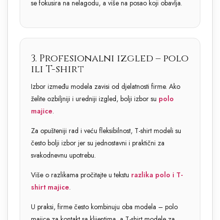
se fokusira na nelagodu, a više na posao koji obavlja.
3. Profesionalni izgled – polo
ili T-shirt
Izbor između modela zavisi od djelatnosti firme. Ako
želite ozbiljniji i uredniji izgled, bolji izbor su
polo
majice
.
Za opušteniji rad i veću fleksibilnost, T-shirt modeli su
često bolji izbor jer su jednostavni i praktični za
svakodnevnu upotrebu.
Više o razlikama pročitajte u tekstu
razlika polo i T-
shirt majice
.
U praksi, firme često kombinuju oba modela – polo
majice za kontakt sa klijentima, a T-shirt modele za