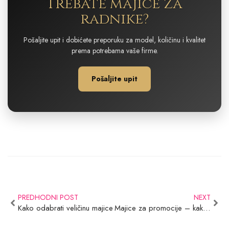
Trebate majice za
radnike?
Pošaljite upit i dobićete preporuku za model, količinu i kvalitet
prema potrebama vaše firme.
Pošaljite upit
PREDHODNI POST
NEXT
Kako odabrati veličinu majice
Majice za promocije – kako odabrati najbolji model za događaje