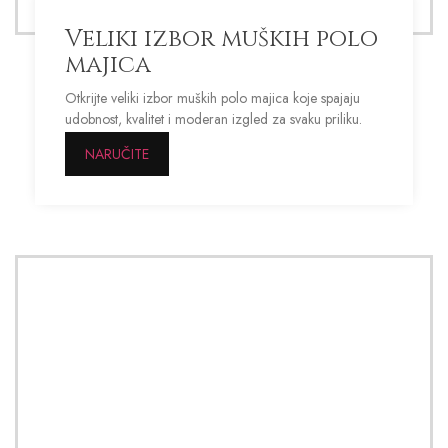
Veliki izbor muških polo
EXTRA KVALITET
majica
Otkrijte veliki izbor muških polo majica koje spajaju
udobnost, kvalitet i moderan izgled za svaku priliku.
NARUČITE