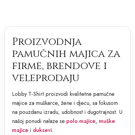
Moderne ženske
majice
Proizvodnja
NARUČITE
pamučnih majica za
firme, brendove i
veleprodaju
Lobby T-Shirt proizvodi kvalitetne pamučne
majice za muškarce, žene i djecu, sa fokusom
na pouzdanu izradu, udobnost i dugotrajnost. U
našoj ponudi nalaze se
polo majice
,
muške
majice
i
duksevi
.