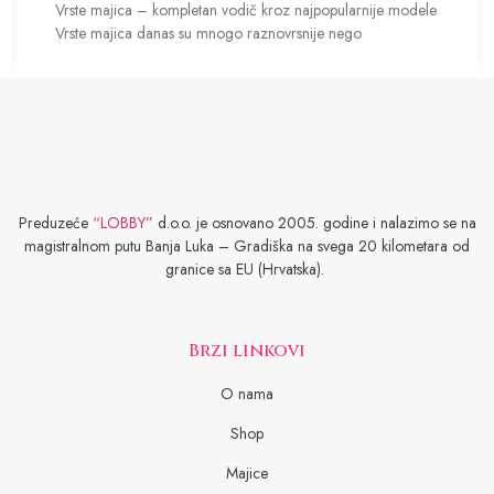
Vrste majica – kompletan vodič kroz najpopularnije modele
Vrste majica danas su mnogo raznovrsnije nego
Preduzeće
“LOBBY”
d.o.o. je osnovano 2005. godine i nalazimo se na
magistralnom putu Banja Luka – Gradiška na svega 20 kilometara od
granice sa EU (Hrvatska).
Brzi linkovi
O nama
Shop
Majice