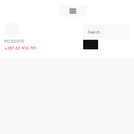
Majice na stanju
Majice po narudžbi
Majice Banja Luka
Majice BiH
POZOVITE
+387 65 916 791