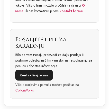
rokova. Više o firmi možete pročitati na stranici
O
nama
, ili nas kontaktirati putem
kontakt forme
.
Pošaljite upit za
saradnju
Bilo da vam trebaju proizvodi za dalju prodaju ili
poslovne potrebe, naš tim vam stoji na raspolaganju za
ponudu i dodatne informacije.
Kontaktirajte nas
Više o svojstvima pamuka možete pročitati na
CottonWorks
.