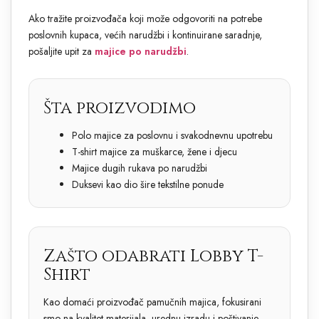
Ako tražite proizvođača koji može odgovoriti na potrebe
poslovnih kupaca, većih narudžbi i kontinuirane saradnje,
pošaljite upit za
majice po narudžbi
.
Šta proizvodimo
Polo majice za poslovnu i svakodnevnu upotrebu
T-shirt majice za muškarce, žene i djecu
Majice dugih rukava po narudžbi
Duksevi kao dio šire tekstilne ponude
Zašto odabrati Lobby T-
Shirt
Kao domaći proizvođač pamučnih majica, fokusirani
smo na kvalitet materijala, urednu izradu i poštivanje