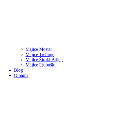
Majice Mostar
Majice Trebinje
Majice Široki Brijeg
Majice Ljubuški
Blog
O nama