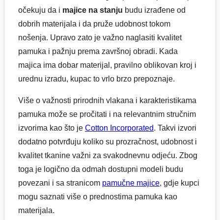
očekuju da i
majice na stanju
budu izrađene od
dobrih materijala i da pruže udobnost tokom
nošenja. Upravo zato je važno naglasiti kvalitet
pamuka i pažnju prema završnoj obradi. Kada
majica ima dobar materijal, pravilno oblikovan kroj i
urednu izradu, kupac to vrlo brzo prepoznaje.
Više o važnosti prirodnih vlakana i karakteristikama
pamuka može se pročitati i na relevantnim stručnim
izvorima kao što je
Cotton Incorporated
. Takvi izvori
dodatno potvrđuju koliko su prozračnost, udobnost i
kvalitet tkanine važni za svakodnevnu odjeću. Zbog
toga je logično da odmah dostupni modeli budu
povezani i sa stranicom
pamučne majice
, gdje kupci
mogu saznati više o prednostima pamuka kao
materijala.