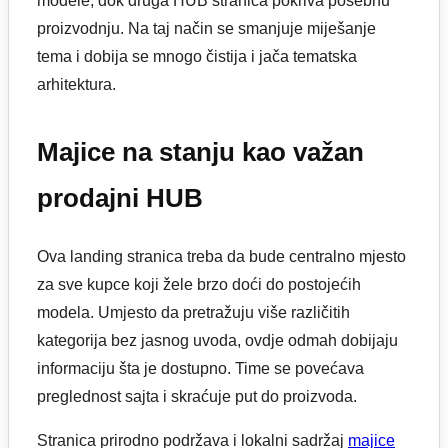
modele, dok druga HUB stranica pokriva posebnu
proizvodnju. Na taj način se smanjuje miješanje
tema i dobija se mnogo čistija i jača tematska
arhitektura.
Majice na stanju kao važan
prodajni HUB
Ova landing stranica treba da bude centralno mjesto
za sve kupce koji žele brzo doći do postojećih
modela. Umjesto da pretražuju više različitih
kategorija bez jasnog uvoda, ovdje odmah dobijaju
informaciju šta je dostupno. Time se povećava
preglednost sajta i skraćuje put do proizvoda.
Stranica prirodno podržava i lokalni sadržaj
majice