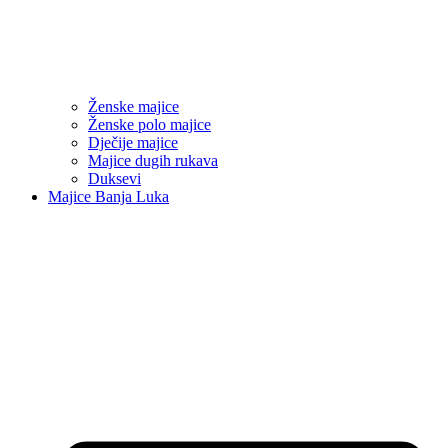
Ženske majice
Ženske polo majice
Dječije majice
Majice dugih rukava
Duksevi
Majice Banja Luka