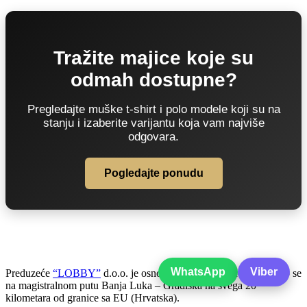
Tražite majice koje su
odmah dostupne?
Pregledajte muške t-shirt i polo modele koji su na
stanju i izaberite varijantu koja vam najviše
odgovara.
Pogledajte ponudu
WhatsApp
Viber
Preduzeće
“LOBBY”
d.o.o. je osnovano 2005. godine i nalazimo se
na magistralnom putu Banja Luka – Gradiška na svega 20
kilometara od granice sa EU (Hrvatska).