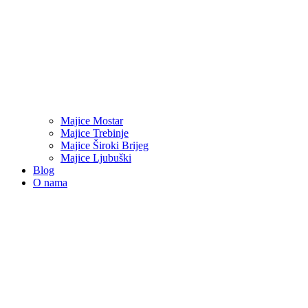
Majice Mostar
Majice Trebinje
Majice Široki Brijeg
Majice Ljubuški
Blog
O nama