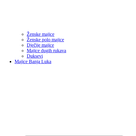
Ženske majice
Ženske polo majice
Dječije majice
Majice dugih rukava
Duksevi
Majice Banja Luka