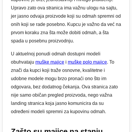
Upravo zato ova stranica ima važnu ulogu na sajtu,
jer jasno odvaja proizvode koji su odmah spremni od
onih koji se rade posebno. Kupcu je važno da već na
prvom koraku zna šta može dobiti odmah, a šta
spada u posebnu proizvodnju.
U aktuelnoj ponudi odmah dostupni modeli
obuhvataju
muške majice
i
muške polo majice
. To
znači da kupci koji traže osnovne, kvalitetne i
udobne modele mogu brzo pronaći ono što im
odgovara, bez dodatnog čekanja. Ova stranica zato
nije samo običan pregled proizvoda, nego važna
landing stranica koja jasno komunicira da su
određeni modeli spremni za kupovinu odmah.
Zašto su majice na stanju