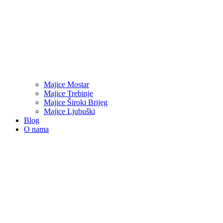
Majice Mostar
Majice Trebinje
Majice Široki Brijeg
Majice Ljubuški
Blog
O nama