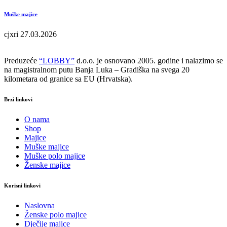
Muške majice
cjxri
27.03.2026
Preduzeće
“LOBBY”
d.o.o. je osnovano 2005. godine i nalazimo se
na magistralnom putu Banja Luka – Gradiška na svega 20
kilometara od granice sa EU (Hrvatska).
Brzi linkovi
O nama
Shop
Majice
Muške majice
Muške polo majice
Ženske majice
Korisni linkovi
Naslovna
Ženske polo majice
Dječije majice