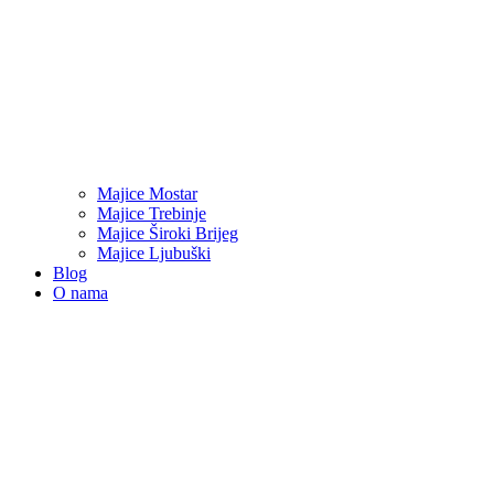
Majice Mostar
Majice Trebinje
Majice Široki Brijeg
Majice Ljubuški
Blog
O nama