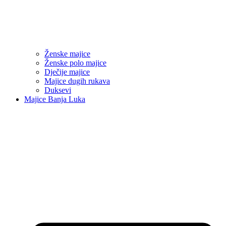
Ženske majice
Ženske polo majice
Dječije majice
Majice dugih rukava
Duksevi
Majice Banja Luka