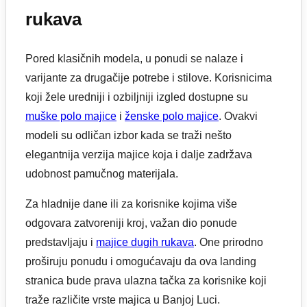
rukava
Pored klasičnih modela, u ponudi se nalaze i
varijante za drugačije potrebe i stilove. Korisnicima
koji žele uredniji i ozbiljniji izgled dostupne su
muške polo majice
i
ženske polo majice
. Ovakvi
modeli su odličan izbor kada se traži nešto
elegantnija verzija majice koja i dalje zadržava
udobnost pamučnog materijala.
Za hladnije dane ili za korisnike kojima više
odgovara zatvoreniji kroj, važan dio ponude
predstavljaju i
majice dugih rukava
. One prirodno
proširuju ponudu i omogućavaju da ova landing
stranica bude prava ulazna tačka za korisnike koji
traže različite vrste majica u Banjoj Luci.