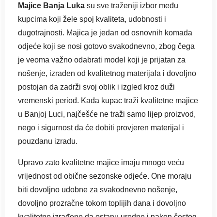
Majice Banja Luka
su sve traženiji izbor među
kupcima koji žele spoj kvaliteta, udobnosti i
dugotrajnosti. Majica je jedan od osnovnih komada
odjeće koji se nosi gotovo svakodnevno, zbog čega
je veoma važno odabrati model koji je prijatan za
nošenje, izrađen od kvalitetnog materijala i dovoljno
postojan da zadrži svoj oblik i izgled kroz duži
vremenski period. Kada kupac traži kvalitetne majice
u Banjoj Luci, najčešće ne traži samo lijep proizvod,
nego i sigurnost da će dobiti provjeren materijal i
pouzdanu izradu.
Upravo zato kvalitetne majice imaju mnogo veću
vrijednost od obične sezonske odjeće. One moraju
biti dovoljno udobne za svakodnevno nošenje,
dovoljno prozračne tokom toplijih dana i dovoljno
kvalitetno izrađene da ostanu uredne i nakon čestog