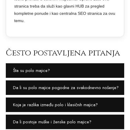
stranica treba da služi kao glavni HUB za pregled
kompletne ponude i kao centralna SEO stranica za ovu
temu.
Često postavljena pitanja
Šta su polo majice?
Da li su polo majice pogodne za svakodnevno nošenje?
Koja je razlika između polo i klasičnih majica?
Da li postoje muške i ženske polo majice?