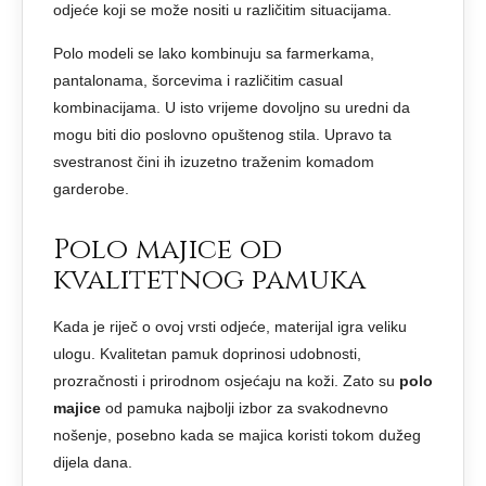
odjeće koji se može nositi u različitim situacijama.
Polo modeli se lako kombinuju sa farmerkama,
pantalonama, šorcevima i različitim casual
kombinacijama. U isto vrijeme dovoljno su uredni da
mogu biti dio poslovno opuštenog stila. Upravo ta
svestranost čini ih izuzetno traženim komadom
garderobe.
Polo majice od
kvalitetnog pamuka
Kada je riječ o ovoj vrsti odjeće, materijal igra veliku
ulogu. Kvalitetan pamuk doprinosi udobnosti,
prozračnosti i prirodnom osjećaju na koži. Zato su
polo
majice
od pamuka najbolji izbor za svakodnevno
nošenje, posebno kada se majica koristi tokom dužeg
dijela dana.