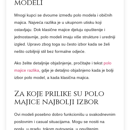
modeli
Mnogi kupci se dvoume između polo modela i običnih
majica. Najveća razlika je u ukupnom utisku koji
ostavljaju. Dok klasične majice djeluju opuštenije i
jednostavnije, polo modeli imaju više strukture i uredniji
izgled. Upravo zbog toga su često izbor kada se želi
nešto ozbiljniji stil bez formalne odjeće.
Ako želite detaljnije objašnjenje, pročitajte i tekst
polo
majice razlika
, gdje je detaljno objašnjeno kada je bolji
izbor polo model, a kada klasična majica.
Za koje prilike su polo
majice najbolji izbor
Ovi modeli posebno dobro funkcionišu u svakodnevnim
poslovnim i casual situacijama. Mogu se nositi na
poslu, u gradu, tokom putovanja, u opuštenim