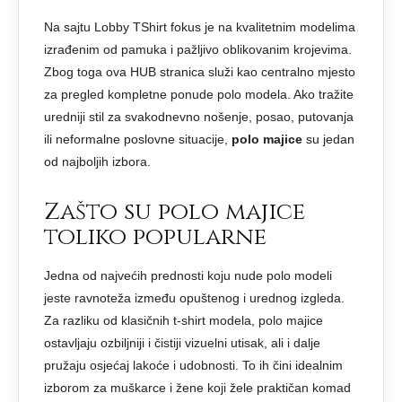
Na sajtu Lobby TShirt fokus je na kvalitetnim modelima
izrađenim od pamuka i pažljivo oblikovanim krojevima.
Zbog toga ova HUB stranica služi kao centralno mjesto
za pregled kompletne ponude polo modela. Ako tražite
uredniji stil za svakodnevno nošenje, posao, putovanja
ili neformalne poslovne situacije,
polo majice
su jedan
od najboljih izbora.
Zašto su polo majice
toliko popularne
Jedna od najvećih prednosti koju nude polo modeli
jeste ravnoteža između opuštenog i urednog izgleda.
Za razliku od klasičnih t-shirt modela, polo majice
ostavljaju ozbiljniji i čistiji vizuelni utisak, ali i dalje
pružaju osjećaj lakoće i udobnosti. To ih čini idealnim
izborom za muškarce i žene koji žele praktičan komad