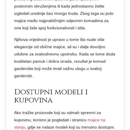
poslovnim okruženjima ili kada jednostavno želite
izgledati urednije bez mnogo truda. Zbog toga su polo
majice među najpraktičnijim odjevnim komadima za
one koji žele spoj funkcionalnosti i stila.
Njihova vrijednost je upravo u tome što nude više
elegancije od obične majice, ali su i dalje dovoljno
udobne za svakodnevnu upotrebu. Kada se tome doda
kvalitetan pamuk i dobra izrada, rezultat je komad
garderobe koji može imati važnu ulogu u svakoj
garderobi.
Dostupni modeli i
kupovina
Ako tražite proizvode koji su odmah spremni za
kupovinu, korisno je pogledati i stranicu
majice na
stanju
, gdje se nalaze modeli koji su trenutno dostupni.