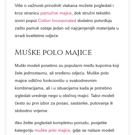
Više o važnosti prirodnih vlakana možete pogledati i
kroz stranicu
pamučne majice
, dok stručni tekstilni
izvori poput
Cotton Incorporated
dodatno potvrđuju
zašto pamuk ostaje jedan od najcjenjenijih materijala u
izradi kvalitetne odjeće.
Muške polo majice
Muški modeli posebno su popularni među kupcima koji
žele jednostavnu, ali sređenu odjeću. Muške polo
majice odlično funkcionišu u svakodnevnim
kombinacijama, ali i u situacijama kada je potrebno
izgledati urednije nego u običnoj majici. Takvi modeli
često su prvi izbor za posao, sastanke, putovanja ili
slobodno vrijeme.
Ako želite pogledati kompletnu ponudu, posjetite
kategoriju
muške polo majice
, gdje se nalaze modeli