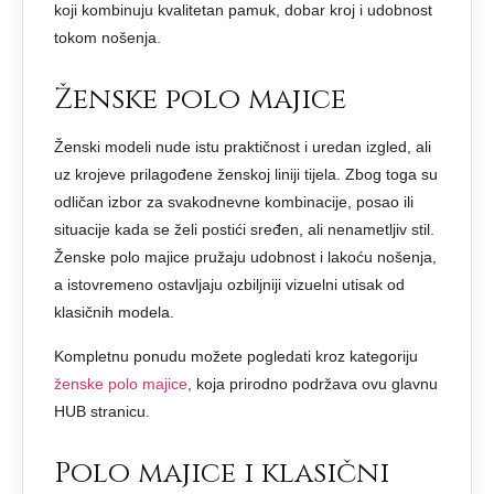
koji kombinuju kvalitetan pamuk, dobar kroj i udobnost
tokom nošenja.
Ženske polo majice
Ženski modeli nude istu praktičnost i uredan izgled, ali
uz krojeve prilagođene ženskoj liniji tijela. Zbog toga su
odličan izbor za svakodnevne kombinacije, posao ili
situacije kada se želi postići sređen, ali nenametljiv stil.
Ženske polo majice pružaju udobnost i lakoću nošenja,
a istovremeno ostavljaju ozbiljniji vizuelni utisak od
klasičnih modela.
Kompletnu ponudu možete pogledati kroz kategoriju
ženske polo majice
, koja prirodno podržava ovu glavnu
HUB stranicu.
Polo majice i klasični