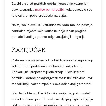
Za širi pregled različitih opcija i kategorija važna je i
glavna stranica
majice po narudžbi
, koja povezuje sve
relevantne tipove proizvoda na sajtu.
Na taj način ova HUB stranica za
polo majice
postaje
centralno mjesto koje korisniku daje jasan pregled
ponude i vodi ga prema odgovarajućoj kategoriji.
Zaključak
Polo majice
su jedan od najboljih izbora za kupce koji
žele uredan, praktičan i udoban komad odjeće.
Zahvaljujući prepoznatljivom dizajnu, kvalitetnom
pamuku i dobroj prilagodljivosti različitim stilovima, ovi
modeli imaju važno mjesto u svakodnevnoj garderobi.
Bilo da tražite muške ili ženske varijante, polo modeli
nude kombinaciju udobnosti i ozbiljnijeg izgleda koju je
teško pronaći u običnim majicama. Upravo zato ova