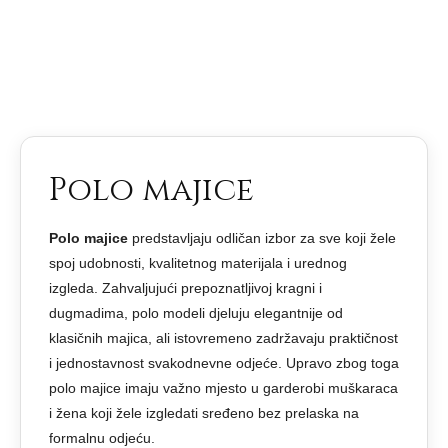
Polo majice
Polo majice
predstavljaju odličan izbor za sve koji žele
spoj udobnosti, kvalitetnog materijala i urednog
izgleda. Zahvaljujući prepoznatljivoj kragni i
dugmadima, polo modeli djeluju elegantnije od
klasičnih majica, ali istovremeno zadržavaju praktičnost
i jednostavnost svakodnevne odjeće. Upravo zbog toga
polo majice imaju važno mjesto u garderobi muškaraca
i žena koji žele izgledati sređeno bez prelaska na
formalnu odjeću.