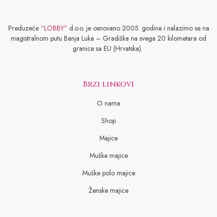
Preduzeće
“LOBBY”
d.o.o. je osnovano 2005. godine i nalazimo se na
magistralnom putu Banja Luka – Gradiška na svega 20 kilometara od
granice sa EU (Hrvatska).
Brzi linkovi
O nama
Shop
Majice
Muške majice
Muške polo majice
Ženske majice