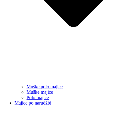
Muške polo majice
Muške majice
Polo majice
Majice po narudžbi