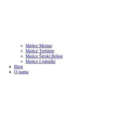
Majice Mostar
Majice Trebinje
Majice Široki Brijeg
Majice Ljubuški
Blog
O nama