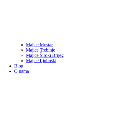
Majice Mostar
Majice Trebinje
Majice Široki Brijeg
Majice Ljubuški
Blog
O nama