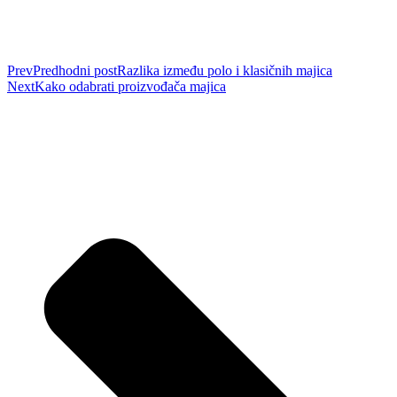
Prev
Predhodni post
Razlika između polo i klasičnih majica
Next
Kako odabrati proizvođača majica