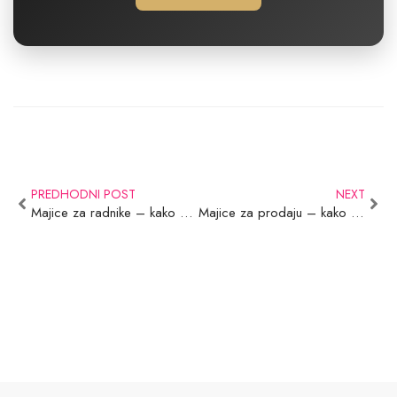
PREDHODNI POST
NEXT
Majice za radnike – kako odabrati kvalitetne i dugotrajne modele
Majice za prodaju – kako izabrati pravi model za vlastiti brend