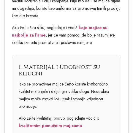
načinu korištenja i cilju kampanje. Nije isto da li se majice dijele
na događaju, koriste kao uniforma za promotivni tim ili prodaju
kao dio brenda.
Ako želite širu sliku, pogledajte i vodič
koje majice su
najbolje za firme
, jer će vam pomoći da bolje razumijete
razliku između promotivne i poslovne namjene.
1. Materijal i udobnost su
ključni
Iako se promotivne majice često koriste kratkoročno,
kvalitet materijala i dalje igra veliku ulogu. Neudobna
majica može ostaviti loš utisak i smanjiti vrijednost
promocije.
Ako želite kvalitetniji pristup, pogledajte vodič o
kvalitetnim pamučnim majicama
.