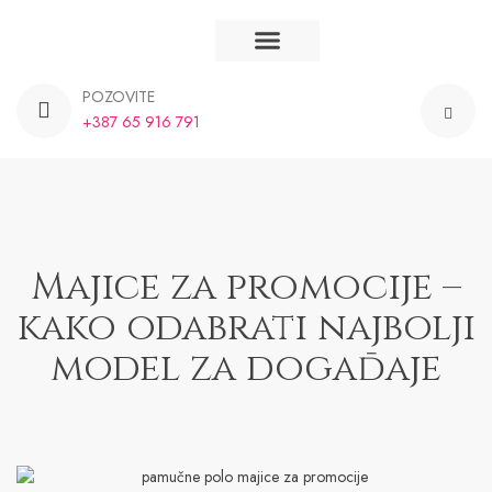
Majice na stanju
Majice po narudžbi
Majice Banja Luka
Majice BiH
POZOVITE
+387 65 916 791
Majice za promocije –
kako odabrati najbolji
model za događaje