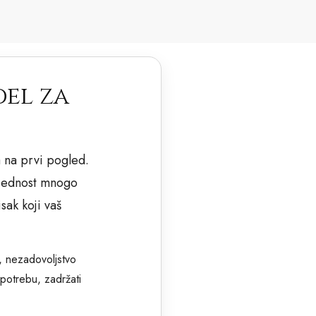
del za
a na prvi pogled.
sljednost mnogo
sak koji vaš
e, nezadovoljstvo
potrebu, zadržati