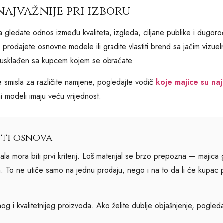
najvažnije pri izboru
a gledate odnos između kvaliteta, izgleda, ciljane publike i dugoroč
 prodajete osnovne modele ili gradite vlastiti brend sa jačim vizuel
 i usklađen sa kupcem kojem se obraćate.
iše smisla za različite namjene, pogledajte vodič
koje majice su naj
i modeli imaju veću vrijednost.
iti osnova
ala mora biti prvi kriterij. Loš materijal se brzo prepozna — majica g
da. To ne utiče samo na jednu prodaju, nego i na to da li će kupac 
og i kvalitetnijeg proizvoda. Ako želite dublje objašnjenje, pogleda