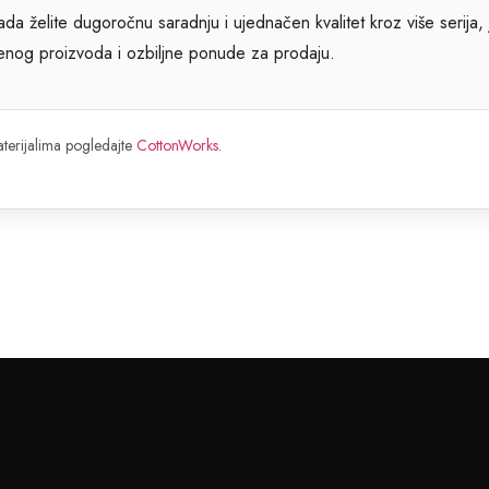
a želite dugoročnu saradnju i ujednačen kvalitet kroz više serija,
enog proizvoda i ozbiljne ponude za prodaju.
aterijalima pogledajte
CottonWorks
.