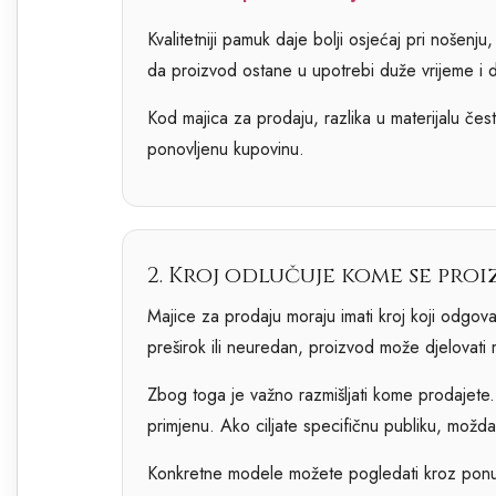
Kvalitetniji pamuk daje bolji osjećaj pri nošenju
da proizvod ostane u upotrebi duže vrijeme i 
Kod majica za prodaju, razlika u materijalu čes
ponovljenu kupovinu.
2. Kroj odlučuje kome se pro
Majice za prodaju moraju imati kroj koji odgova
preširok ili neuredan, proizvod može djelovati 
Zbog toga je važno razmišljati kome prodajete.
primjenu. Ako ciljate specifičnu publiku, možda ć
Konkretne modele možete pogledati kroz po