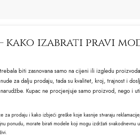
– kako izabrati pravi mo
trebala biti zasnovana samo na cijeni ili izgledu proizvod
ude za dalju prodaju, tada su kvalitet, kroj, trajnost i do
 narudžbe. Kupac ne procjenjuje samo proizvod, nego i uti
e za prodaju i kako izbjeći greške koje kasnije stvaraju reklamacij
iljnu ponudu, morate birati modele koji mogu izdržati svakodnevnu u
ivi.