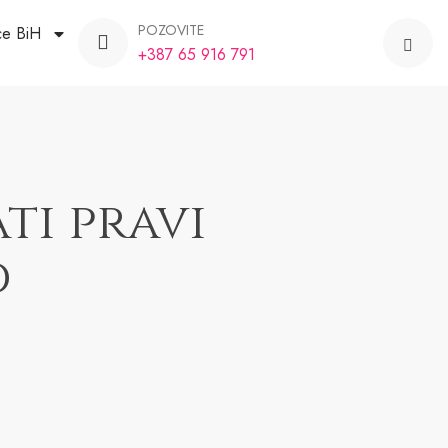
POZOVITE
ce BiH
+387 65 916 791
ti pravi
d