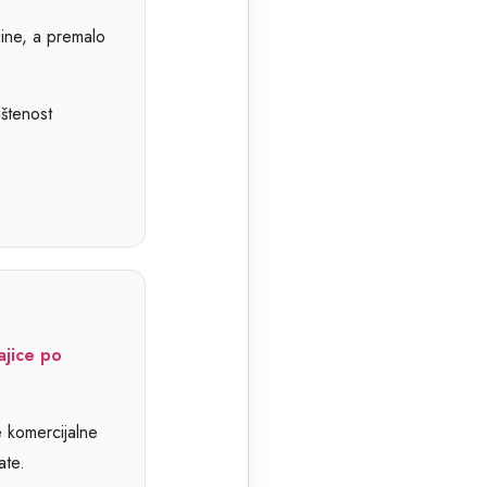
čine, a premalo
ištenost
ajice po
e komercijalne
ate.