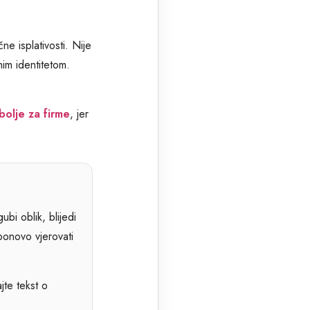
ne isplativosti. Nije
nim identitetom.
bolje za firme
, jer
ubi oblik, blijedi
ponovo vjerovati
jte tekst o