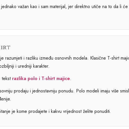
jednako važan kao i sam materijal, jer direktno utiče na to da li će 
hirt
e razumjeti i razliku između osnovnih modela. Klasične T-shirt majic
zbiljniji i uredniji karakter.
i tekst
razlika polo i T-shirt majice
.
asovniju prodaju i jednostavniju ponudu. Polo modeli imaju više smis
đenije.
tanje je kome prodajete i kakvu vrijednost želite ponuditi.