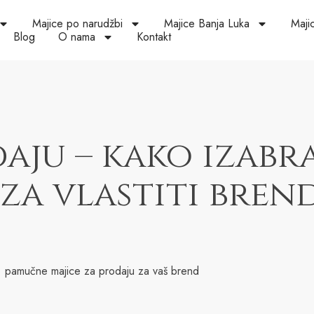
Majice po narudžbi
Majice Banja Luka
Maji
Blog
O nama
Kontakt
aju – kako izabra
za vlastiti bren