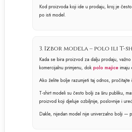
Kod proizvoda koji ide u prodaju, kroj je često 
po isti model.
3. Izbor modela – polo ili T-s
Kada se bira proizvod za dalju prodaju, važno j
komercijalnu primjenu, dok
polo majice
imaju o
Ako želite bolje razumjeti taj odnos, pročitajte 
T-shirt modeli su često bolji za širu publiku, m
proizvod koji djeluje ozbiljnije, poslovnije i ure
Dakle, nijedan model nije univerzalno bolji — pi