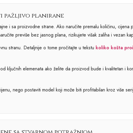
ti pažljivo planirane
dajne i sa proizvodne strane. Ako naručite premalu količinu, cijen
naručite previše bez jasnog plana, rizikujete višak zaliha i vezan kap
vnu stranu. Detaljnije o tome pročitajte u tekstu
koliko košta pro
od ključnih elemenata ako želite da proizvod bude i kvalitetan i ko
ijenu, nego postaviti model koji može biti profitabilan kroz više seri
ađene sa stvarnom potražnjom