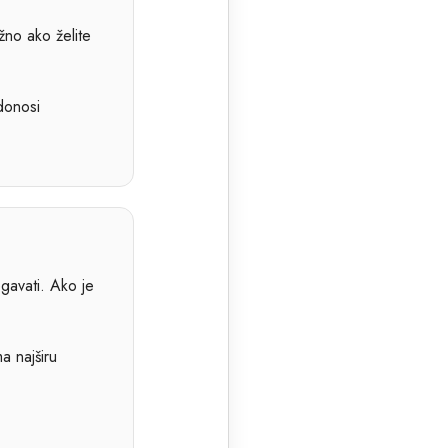
ažno ako želite
donosi
egavati. Ako je
a najširu