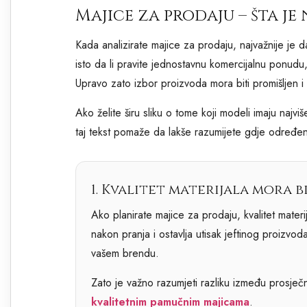
Majice za prodaju – šta je 
Kada analizirate majice za prodaju, najvažnije je d
isto da li pravite jednostavnu komercijalnu ponudu,
Upravo zato izbor proizvoda mora biti promišljen
Ako želite širu sliku o tome koji modeli imaju najv
taj tekst pomaže da lakše razumijete gdje određen
1. Kvalitet materijala mora b
Ako planirate majice za prodaju, kvalitet materij
nakon pranja i ostavlja utisak jeftinog proizvo
vašem brendu.
Zato je važno razumjeti razliku između prosječn
kvalitetnim pamučnim majicama
.