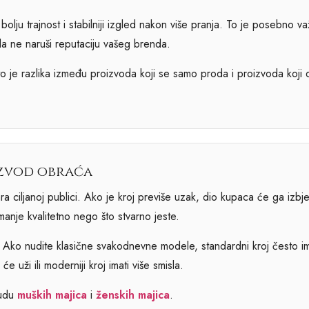
, bolju trajnost i stabilniji izgled nakon više pranja. To je posebno v
da ne naruši reputaciju vašeg brenda.
to je razlika između proizvoda koji se samo proda i proizvoda koji 
izvod obraća
ra ciljanoj publici. Ako je kroj previše uzak, dio kupaca će ga izbj
manje kvalitetno nego što stvarno jeste.
 Ako nudite klasične svakodnevne modele, standardni kroj često im
e uži ili moderniji kroj imati više smisla.
nudu
muških majica
i
ženskih majica
.