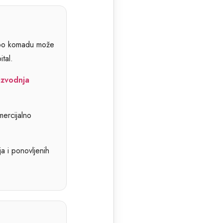
a po komadu može
ital.
izvodnja
mercijalno
ja i ponovljenih