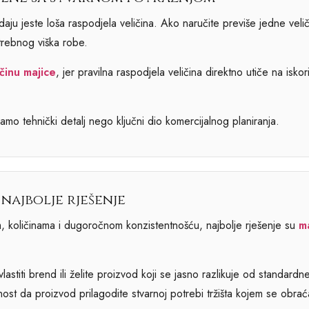
ju jeste loša raspodjela veličina. Ako naručite previše jedne veli
trebnog viška robe.
činu majice
, jer pravilna raspodjela veličina direktno utiče na iskor
amo tehnički detalj nego ključni dio komercijalnog planiranja.
 najbolje rješenje
m, količinama i dugoročnom konzistentnošću, najbolje rješenje su
m
astiti brend ili želite proizvod koji se jasno razlikuje od standardn
t da proizvod prilagodite stvarnoj potrebi tržišta kojem se obrać