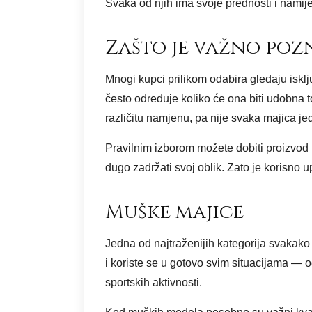
Svaka od njih ima svoje prednosti i namijen
Zašto je važno poz
Mnogi kupci prilikom odabira gledaju iskl
često određuje koliko će ona biti udobna t
različitu namjenu, pa nije svaka majica j
Pravilnim izborom možete dobiti proizvod k
dugo zadržati svoj oblik. Zato je korisno
Muške majice
Jedna od najtraženijih kategorija svakak
i koriste se u gotovo svim situacijama — 
sportskih aktivnosti.