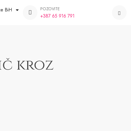
POZOVITE
ce BiH
+387 65 916 791
ič kroz