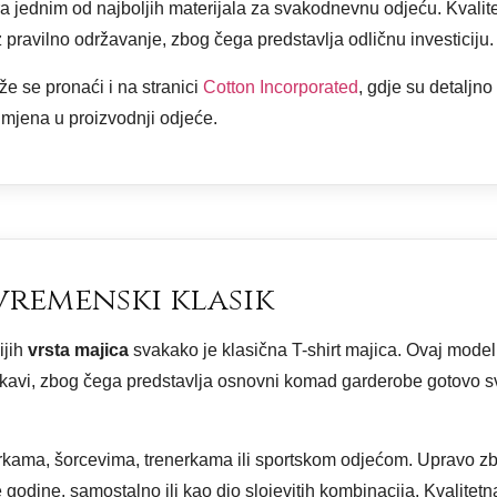
a jednim od najboljih materijala za svakodnevnu odjeću. Kvalit
ravilno održavanje, zbog čega predstavlja odličnu investiciju.
 se pronaći i na stranici
Cotton Incorporated
, gdje su detaljn
rimjena u proizvodnji odjeće.
zvremenski klasik
ijih
vrsta majica
svakako je klasična T-shirt majica. Ovaj model
i rukavi, zbog čega predstavlja osnovni komad garderobe gotovo 
erkama, šorcevima, trenerkama ili sportskom odjećom. Upravo z
godine, samostalno ili kao dio slojevitih kombinacija. Kvalitetna