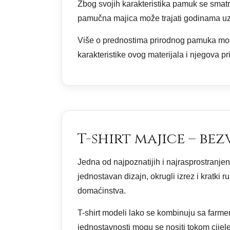
Zbog svojih karakteristika pamuk se smatr
pamučna majica može trajati godinama uz p
Više o prednostima prirodnog pamuka može
karakteristike ovog materijala i njegova p
T-shirt majice – be
Jedna od najpoznatijih i najrasprostranjen
jednostavan dizajn, okrugli izrez i kratk
domaćinstva.
T-shirt modeli lako se kombinuju sa farm
jednostavnosti mogu se nositi tokom cijele 