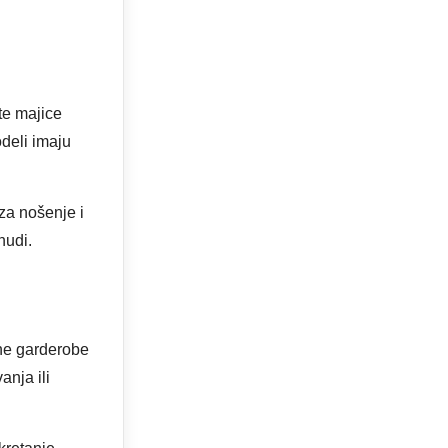
te majice
odeli imaju
za nošenje i
nudi.
ne garderobe
nja ili