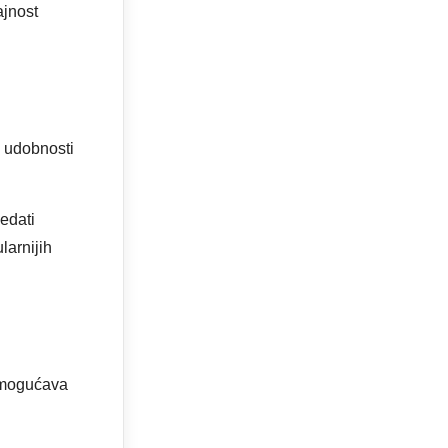
ajnost
a udobnosti
ledati
larnijih
omogućava