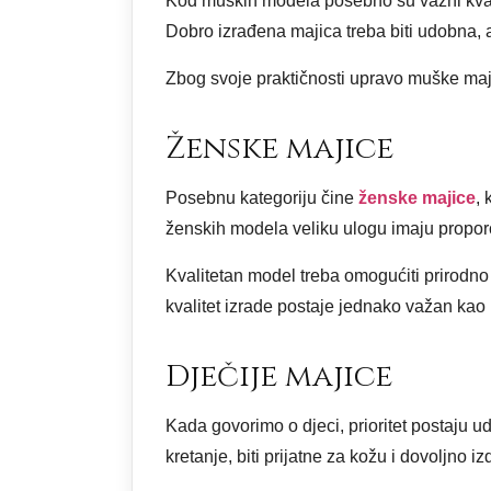
Kod muških modela posebno su važni kvalit
Dobro izrađena majica treba biti udobna, al
Zbog svoje praktičnosti upravo muške maji
Ženske majice
Posebnu kategoriju čine
ženske majice
, 
ženskih modela veliku ulogu imaju proporcije
Kvalitetan model treba omogućiti prirodno 
kvalitet izrade postaje jednako važan kao 
Dječije majice
Kada govorimo o djeci, prioritet postaju u
kretanje, biti prijatne za kožu i dovoljno 