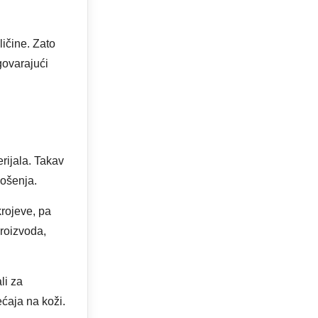
ličine. Zato
govarajući
rijala. Takav
nošenja.
krojeve, pa
proizvoda,
li za
ćaja na koži.