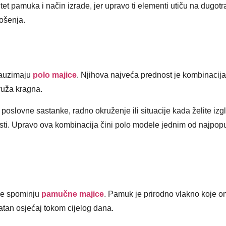
tet pamuka i način izrade, jer upravo ti elementi utiču na dugotr
nošenja.
zauzimaju
polo majice
. Njihova najveća prednost je kombinacij
pruža kragna.
poslovne sastanke, radno okruženje ili situacije kada želite izg
osti. Upravo ova kombinacija čini polo modele jednim od najpopu
 se spominju
pamučne majice
. Pamuk je prirodno vlakno koje 
jatan osjećaj tokom cijelog dana.