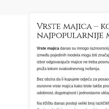
Vrste majica – 
najpopularnije
Vrste majica
danas su mnogo raznovrsnije n
između pojedinih modela mogu biti značajn
izbor odgovarajuće majice ne treba posmatr
pruža tokom svakodnevnog nošenja.
Bez obzira da li kupujete odjeću za posao,
osnovne vrste majica kako biste lakše pro
udobnost, dugotrajnost i jednostavno ukl
Na tržištu danas postoji veliki broj različi