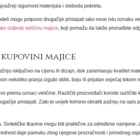
jvažniji sigurnost materijala i sloboda pokreta.
 modeli mogu potpuno drugačije pristajati iako nose istu oznaku ve
ko izabrati veličinu majice
, koji pomažu da lakše pronađete od
 kupovini majice
nju isključivo na cijenu ili dizajn, dok zanemaruju kvalitet mate
on nekoliko pranja izgubi oblik, boju ili prijatan osjećaj tokom 
o prema oznaci veličine. Različiti proizvođači koriste različite 
gačije pristajati. Zato je uvijek korisno obratiti pažnju na opis 
. Sintetičke tkanine mogu biti praktične za određene namjene, a
ednost daje pamuku zbog njegove prozračnosti i prirodnog osje