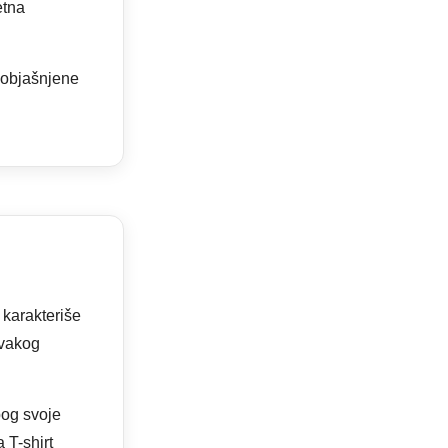
etna
o objašnjene
 karakteriše
svakog
bog svoje
 T-shirt