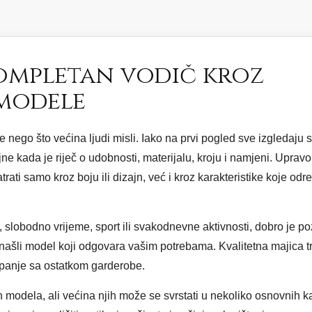
kompletan vodič kroz
 modele
ego što većina ljudi misli. Iako na prvi pogled sve izgledaju sl
e kada je riječ o udobnosti, materijalu, kroju i namjeni. Uprav
ati samo kroz boju ili dizajn, već i kroz karakteristike koje od
 slobodno vrijeme, sport ili svakodnevne aktivnosti, dobro je po
našli model koji odgovara vašim potrebama. Kvalitetna majica tr
apanje sa ostatkom garderobe.
tih modela, ali većina njih može se svrstati u nekoliko osnovnih k