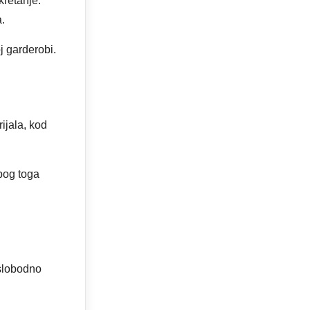
kretanje.
a.
j garderobi.
rijala, kod
zbog toga
slobodno