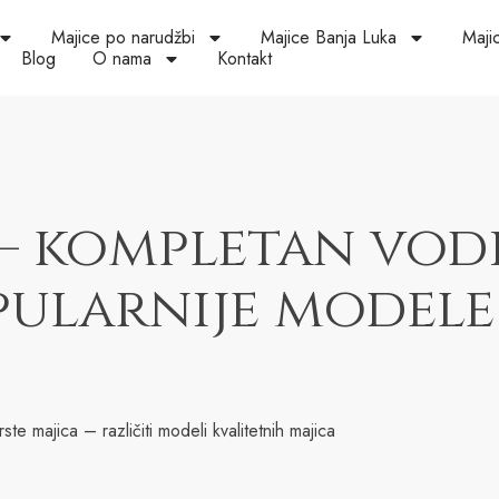
Majice po narudžbi
Majice Banja Luka
Maji
Blog
O nama
Kontakt
 – kompletan vod
pularnije modele