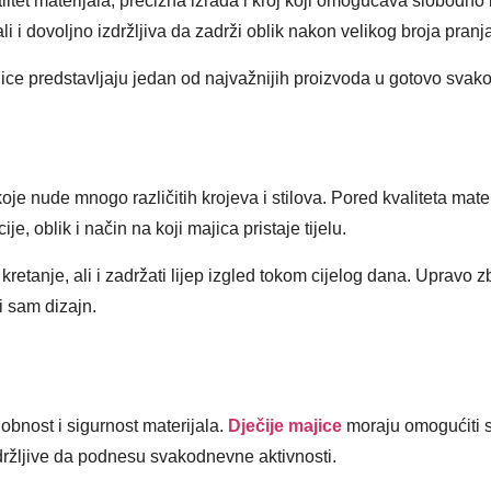
et materijala, precizna izrada i kroj koji omogućava slobodno 
i i dovoljno izdržljiva da zadrži oblik nakon velikog broja pranj
ce predstavljaju jedan od najvažnijih proizvoda u gotovo svako
koje nude mnogo različitih krojeva i stilova. Pored kvaliteta mate
, oblik i način na koji majica pristaje tijelu.
kretanje, ali i zadržati lijep izgled tokom cijelog dana. Upravo 
i sam dizajn.
dobnost i sigurnost materijala.
Dječije majice
moraju omogućiti 
izdržljive da podnesu svakodnevne aktivnosti.