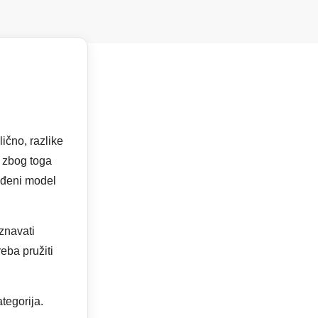
ično, razlike
o zbog toga
ređeni model
znavati
eba pružiti
ategorija.