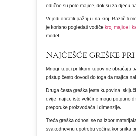
odlične su polo majice, dok su za djecu na
Vrijedi obratiti pažnju i na kroj. Različiti
je korisno pogledati vodiče
kroj majice
i
ka
model.
Najčešće greške pri
Mnogi kupci prilikom kupovine obraćaju paž
pristup često dovodi do toga da majica nak
Druga česta greška jeste kupovina isključiv
dvije majice iste veličine mogu potpuno dru
preporuke proizvođača i dimenzije.
Treća greška odnosi se na izbor materijala
svakodnevnu upotrebu većina korisnika pr