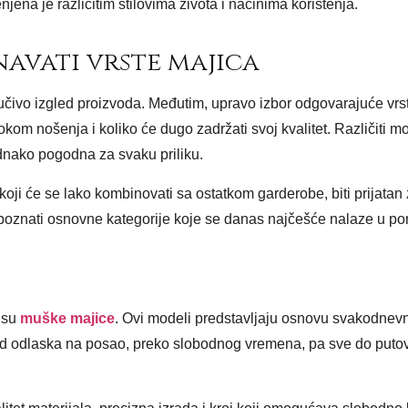
jena je različitim stilovima života i načinima korištenja.
navati vrste majica
jučivo izgled proizvoda. Međutim, upravo izbor odgovarajuće vrs
okom nošenja i koliko će dugo zadržati svoj kvalitet. Različiti m
ednako pogodna za svaku priliku.
oji će se lako kombinovati sa ostatkom garderobe, biti prijatan 
 upoznati osnovne kategorije koje se danas najčešće nalaze u po
o su
muške majice
. Ovi modeli predstavljaju osnovu svakodnev
od odlaska na posao, preko slobodnog vremena, pa sve do putova