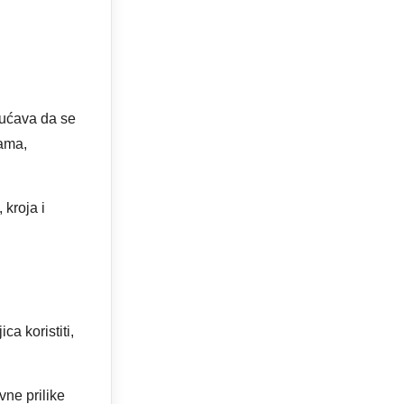
ućava da se
pama,
 kroja i
a koristiti,
vne prilike