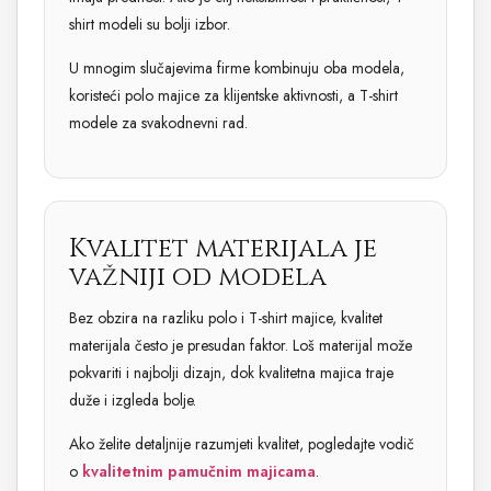
shirt modeli su bolji izbor.
U mnogim slučajevima firme kombinuju oba modela,
koristeći polo majice za klijentske aktivnosti, a T-shirt
modele za svakodnevni rad.
Kvalitet materijala je
važniji od modela
Bez obzira na razliku polo i T-shirt majice, kvalitet
materijala često je presudan faktor. Loš materijal može
pokvariti i najbolji dizajn, dok kvalitetna majica traje
duže i izgleda bolje.
Ako želite detaljnije razumjeti kvalitet, pogledajte vodič
o
kvalitetnim pamučnim majicama
.