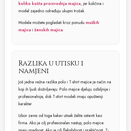
koliko košta proizvodnja majica
, jer količina i
model zajedno određuju ukupni trošak.
Modele možete pogledati kroz ponudu
muških
majica
i
ženskih majica
.
Razlika u utisku i
namjeni
Još jedna važna razlika polo i T-shirt majice je način na
koji ih ljudi doživljavaju. Polo majice djeluju ozbiljnije i
profesionalnije, dok T-shirt modeli imaju opušteniji
karakter.
Izbor zavisi od toga kakav utisak želite ostaviti kao
firma. Ako je cilj profesionalan nastup, polo majice
imaju prednost. Ako je cilj fleksibilnost i praktičnost, T-