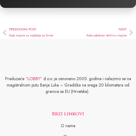
PREDHODNI POST
NEXT
Koje majice su najbolje za firme
Kako odabrati veličinu majice
Preduzeće
“LOBBY”
d.o.o. je osnovano 2005. godine i nalazimo se na
magistralnom putu Banja Luka – Gradiška na svega 20 kilometara od
granice sa EU (Hrvatska).
Brzi linkovi
O nama