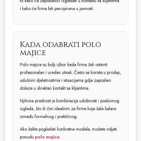
to kako će zaposlenici izgledati u kontaktu sa klijentima
i kako će firma biti percipirana u javnosti.
Kada odabrati polo
majice
Polo majice su bolji izbor kada firma želi ostaviti
profesionalan i uredan utisak. Često se koriste u prodaji,
uslužnim djelatnostima i situacijama gdje zaposleni
dolaze u direktan kontakt sa klijentima.
Njihova prednost je kombinacija udobnosti i poslovnog
izgleda, što ih čini idealnim za firme koje žele balans
između formalnog i praktičnog.
Ako želite pogledati konkretne modele, možete vidjeti
ponudu
polo majica
.