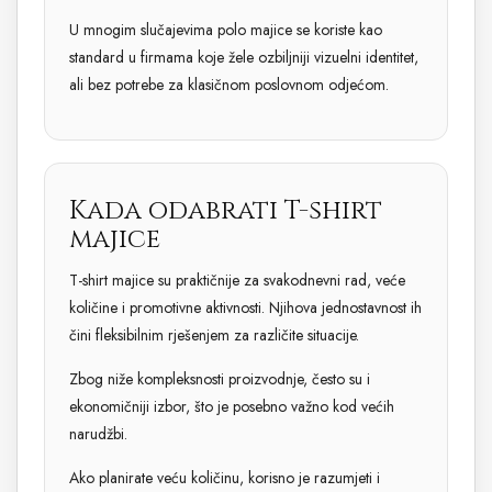
U mnogim slučajevima polo majice se koriste kao
standard u firmama koje žele ozbiljniji vizuelni identitet,
ali bez potrebe za klasičnom poslovnom odjećom.
Kada odabrati T-shirt
majice
T-shirt majice su praktičnije za svakodnevni rad, veće
količine i promotivne aktivnosti. Njihova jednostavnost ih
čini fleksibilnim rješenjem za različite situacije.
Zbog niže kompleksnosti proizvodnje, često su i
ekonomičniji izbor, što je posebno važno kod većih
narudžbi.
Ako planirate veću količinu, korisno je razumjeti i