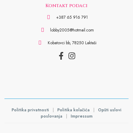
Kontakt podaci
+387 65 916 791
lobby2005@hotmail.com
Kobatovci bb, 78250 Laktaši
Politika privatnosti
|
Politika kolačića
|
Opšti uslovi
poslovanja
|
Impressum