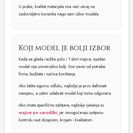
U praksi, kvalitet materijala ima veći uticaj na
zadovoljstvo korisnika nego sam izbor modela.
Koji model je bolji izbor
Kada se gleda razlika polo i T-shirt majice, nijedan
model nije univerzalno bolji. Sve zavisi od potrebe
firme, budžeta i načina korištenja.
Ako želite sigurnu odluku, najbolje je prvo definisati
namjenu, a zatim odabrati model koji tome odgovara.
Ako imate specifične zahtjeve, najbolje rješenje su
majice po narudžbi
, jer omogućavaju potpunu
kontrolu nad dizajnom, krojem i kvalitetom.