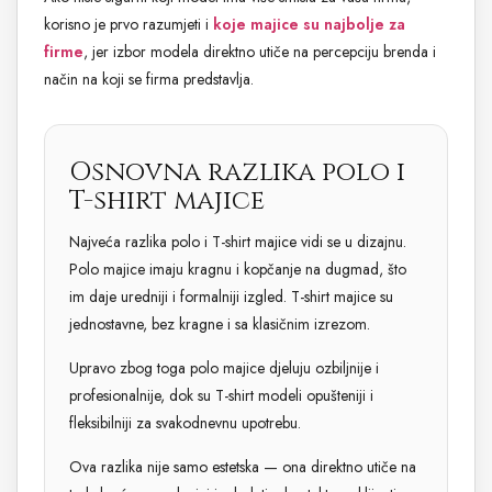
korisno je prvo razumjeti i
koje majice su najbolje za
firme
, jer izbor modela direktno utiče na percepciju brenda i
način na koji se firma predstavlja.
Osnovna razlika polo i
T-shirt majice
Najveća razlika polo i T-shirt majice vidi se u dizajnu.
Polo majice imaju kragnu i kopčanje na dugmad, što
im daje uredniji i formalniji izgled. T-shirt majice su
jednostavne, bez kragne i sa klasičnim izrezom.
Upravo zbog toga polo majice djeluju ozbiljnije i
profesionalnije, dok su T-shirt modeli opušteniji i
fleksibilniji za svakodnevnu upotrebu.
Ova razlika nije samo estetska — ona direktno utiče na