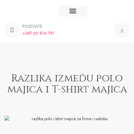
Majice na stanju
Majice po narudžbi
Majice Banja Luka
Majice BiH
POZOVITE
+387 65 916 791
Razlika između polo
majica i T-shirt majica