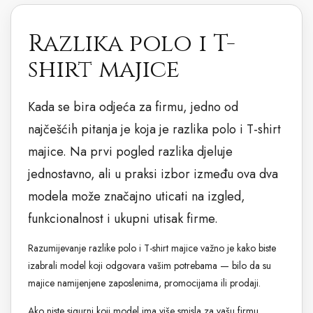
Razlika polo i T-
shirt majice
Kada se bira odjeća za firmu, jedno od
najčešćih pitanja je koja je razlika polo i T-shirt
majice. Na prvi pogled razlika djeluje
jednostavno, ali u praksi izbor između ova dva
modela može značajno uticati na izgled,
funkcionalnost i ukupni utisak firme.
Razumijevanje razlike polo i T-shirt majice važno je kako biste
izabrali model koji odgovara vašim potrebama — bilo da su
majice namijenjene zaposlenima, promocijama ili prodaji.
Ako niste sigurni koji model ima više smisla za vašu firmu,