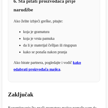
6. Šta pitati proizvođača prije
narudžbe
Ako želite izbjeći greške, pitajte:
koja je gramatura
koja je vrsta pamuka
da li je materijal češljan ili ringspun
kako se ponaša nakon pranja
Ako birate partnera, pogledajte i vodič
kako
odabrati proizvođača majica
.
Zaključak
Razumijevanje šta znači gramatura majice pomaže vam da