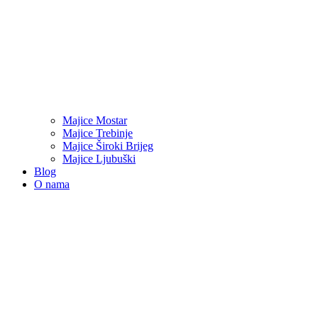
Majice Mostar
Majice Trebinje
Majice Široki Brijeg
Majice Ljubuški
Blog
O nama