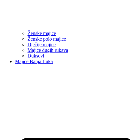
Ženske majice
Ženske polo majice
Dječije majice
Majice dugih rukava
Duksevi
Majice Banja Luka