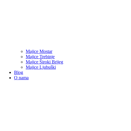
Majice Mostar
Majice Trebinje
Majice Široki Brijeg
Majice Ljubuški
Blog
O nama