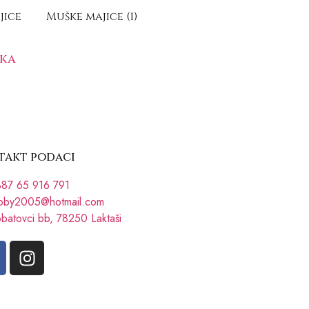
jice
Muške majice
(1)
ška
takt podaci
87 65 916 791
bby2005@hotmail.com
batovci bb, 78250 Laktaši