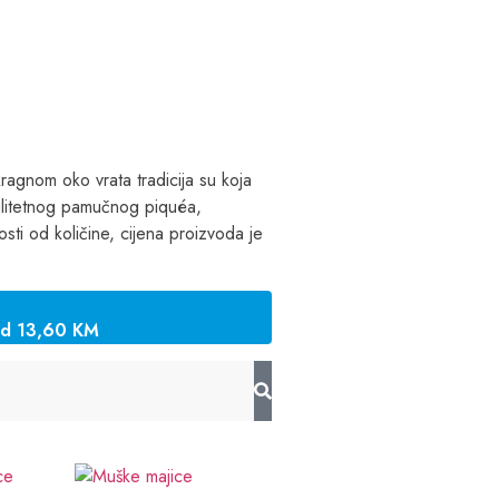
ragnom oko vrata tradicija su koja
valitetnog pamučnog piquéa,
sti od količine, cijena proizvoda je
od 13,60 KM