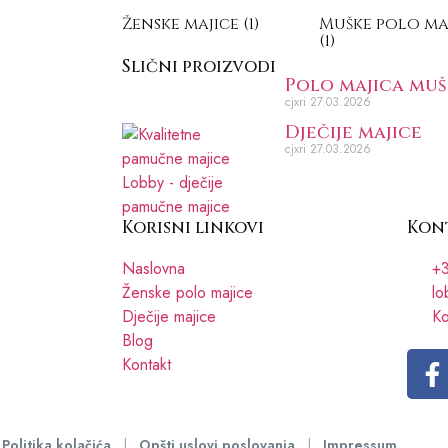
Ženske majice
(1)
Muške polo ma
(1)
Slični proizvodi
Polo majica mu
cjxri
27.03.2026
Dječije majice
cjxri
27.03.2026
Korisni linkovi
Kon
Naslovna
+3
Ženske polo majice
lo
Dječije majice
Ko
Blog
Kontakt
Politika kolačića
|
Opšti uslovi poslovanja
|
Impressum