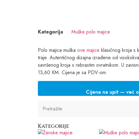
Kategorija
Muške polo majice
Polo majica muška
ove majice
klasičnog kroja s k
traje. Autentičnog dizajna izrađene od visokok
savršenog kroja s rebrastim ovratnikom. U zavisno
13,60 KM. Cijena je sa PDV-om.
Cijena na upit — već 
Kategorije