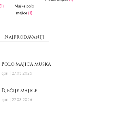
(1)
Muške polo
majice
(1)
Najprodavaniji
Polo majica muška
cjxri
27.03.2026
Dječije majice
cjxri
27.03.2026