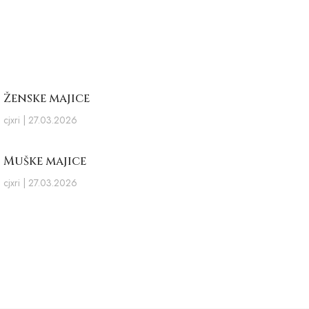
Ženske majice
cjxri
27.03.2026
Muške majice
cjxri
27.03.2026