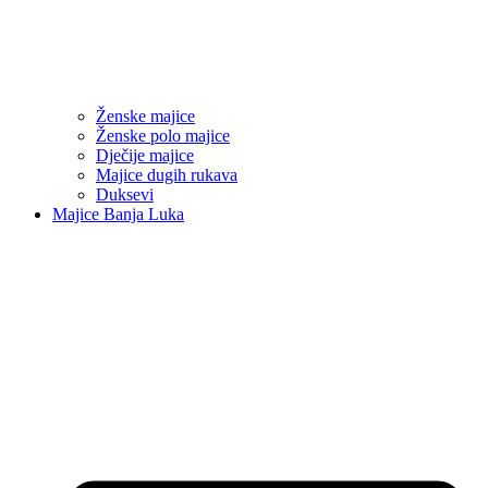
Ženske majice
Ženske polo majice
Dječije majice
Majice dugih rukava
Duksevi
Majice Banja Luka