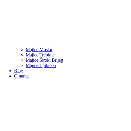
Majice Mostar
Majice Trebinje
Majice Široki Brijeg
Majice Ljubuški
Blog
O nama