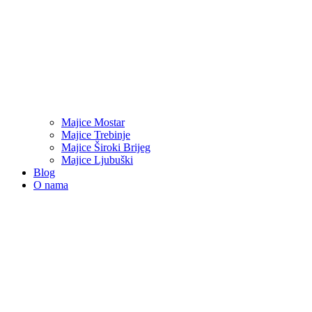
Majice Mostar
Majice Trebinje
Majice Široki Brijeg
Majice Ljubuški
Blog
O nama