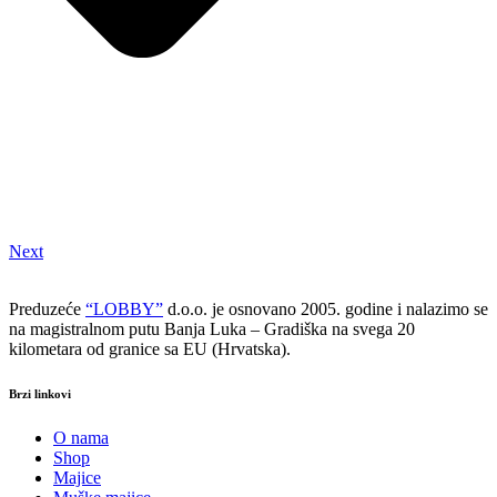
Next
Preduzeće
“LOBBY”
d.o.o. je osnovano 2005. godine i nalazimo se
na magistralnom putu Banja Luka – Gradiška na svega 20
kilometara od granice sa EU (Hrvatska).
Brzi linkovi
O nama
Shop
Majice