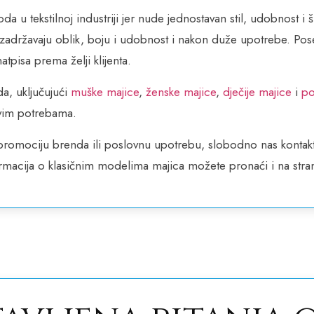
oda u tekstilnoj industriji jer nude jednostavan stil, udobnost i 
jice zadržavaju oblik, boju i udobnost i nakon duže upotrebe. 
atpisa prema želji klijenta.
a, uključujući
muške majice
,
ženske majice
,
dječije majice
i
po
ovim potrebama.
 promociju brenda ili poslovnu upotrebu, slobodno nas kontak
ormacija o klasičnim modelima majica možete pronaći i na stra