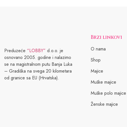
Brzi linkovi
O nama
Preduzeće
“LOBBY”
d.o.o. je
osnovano 2005. godine i nalazimo
Shop
se na magistralnom putu Banja Luka
– Gradiška na svega 20 kilometara
Majice
od granice sa EU (Hrvatska).
Muške majice
Muške polo majice
Ženske majice