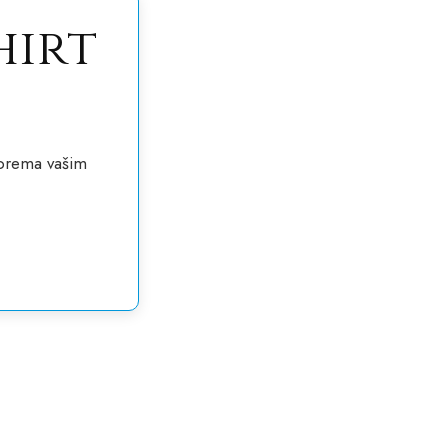
hirt
 prema vašim