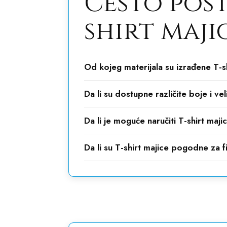
Često post
shirt maj
Od kojeg materijala su izrađene T-s
Da li su dostupne različite boje i vel
Da li je moguće naručiti T-shirt ma
Da li su T-shirt majice pogodne za 