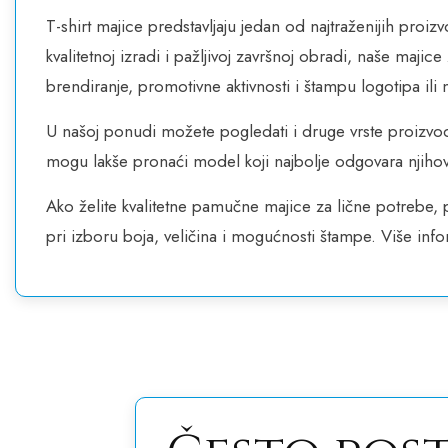
T-shirt majice predstavljaju jedan od najtraženijih proizv
kvalitetnoj izradi i pažljivoj završnoj obradi, naše ma
brendiranje, promotivne aktivnosti i štampu logotipa ili n
U našoj ponudi možete pogledati i druge vrste proizvod
mogu lakše pronaći model koji najbolje odgovara njih
Ako želite kvalitetne pamučne majice za lične potrebe,
pri izboru boja, veličina i mogućnosti štampe. Više inf