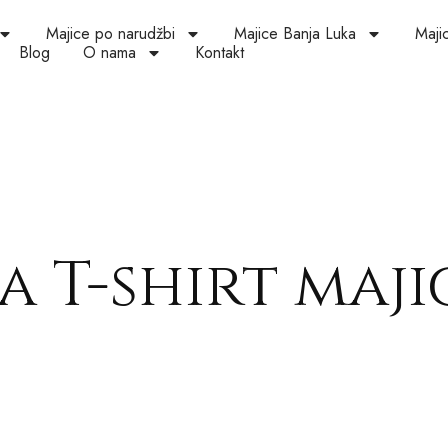
Majice po narudžbi
Majice Banja Luka
Maji
Blog
O nama
Kontakt
a T-shirt maji