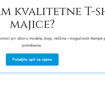
am kvalitetne T-s
majice?
pomoći pri izboru modela, boja, veličina i mogućnosti štampe
potrebama.
Pošaljite upit za cijenu