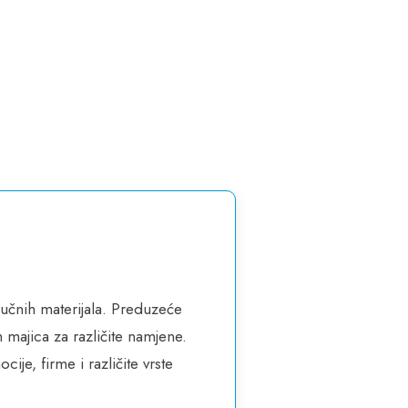
učnih materijala. Preduzeće
 majica za različite namjene.
je, firme i različite vrste