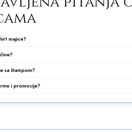
avljena pitanja o
icama
hirt majice?
ičine?
jice sa štampom?
firme i promocije?