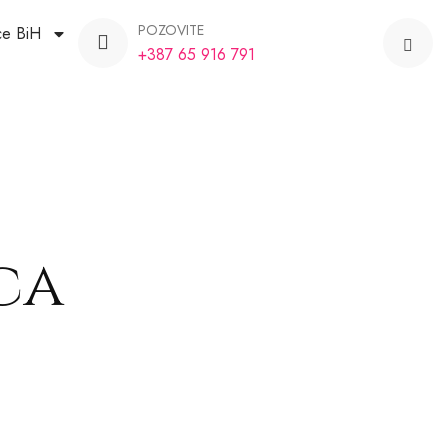
POZOVITE
ce BiH
+387 65 916 791
ca