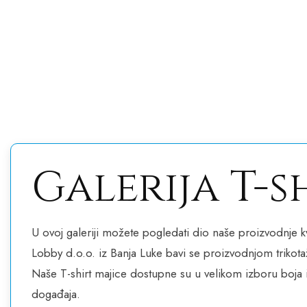
T-shi
T-shi
T-sh
T-
T-
T-
T-
T-
T-
T
Galerija T-s
U ovoj galeriji možete pogledati dio naše proizvodnje k
Lobby d.o.o. iz Banja Luke bavi se proizvodnjom trikotaž
Naše T-shirt majice dostupne su u velikom izboru boja i 
događaja.