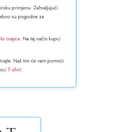
široku primjenu. Zahvaljujući
Posebno su pogodne za
lo majice
. Na taj način kupci
tirajte. Naš tim će vam pomoći
nici
T-shirt
.